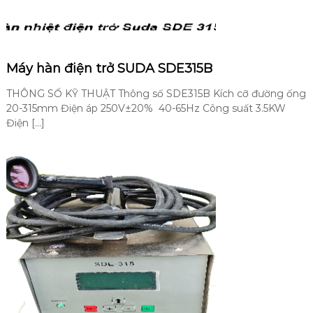
a
h
ị
i
n
h
Máy hàn điện trở SUDA SDE315B
THÔNG SỐ KỸ THUẬT Thông số SDE315B Kích cỡ đường ống
20-315mm Điện áp 250V±20% 40-65Hz Công suất 3.5KW
Điện […]