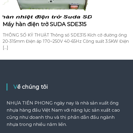
Máy hàn điện trở SUDA SDE315
THÔNG SỐ KỸ THUẬT Thông số SDE315 Kích cỡ đường ống
20-315mm Điện áp 170~250V 40-65Hz Công suất 3.5KW Điện
[…]
Về chúng tôi
NHỰA TIỀN PHONG ngày nay là nhà sản xuất ống
nhựa hàng đầu Việt Nam với năng lực sản xuất cao
cũng như doanh thu và thị phần dẫn đầu ngành
nhựa trong nhiều năm liền.