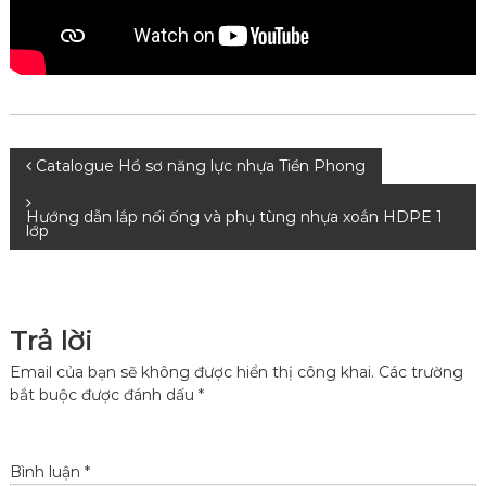
Đ
Catalogue Hồ sơ năng lực nhựa Tiền Phong
i
Hướng dẫn lắp nối ống và phụ tùng nhựa xoắn HDPE 1
lớp
ề
u
Trả lời
h
Email của bạn sẽ không được hiển thị công khai.
Các trường
bắt buộc được đánh dấu
*
ư
ớ
Bình luận
*