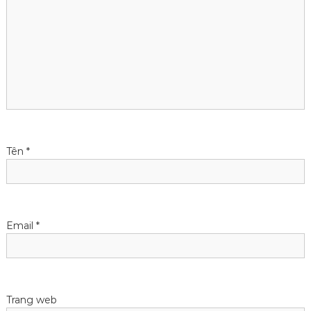
n
g
b
à
i
Tên
*
v
i
Email
*
ế
t
Trang web