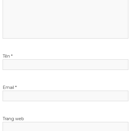
n
g
b
à
i
Tên
*
v
i
Email
*
ế
t
Trang web