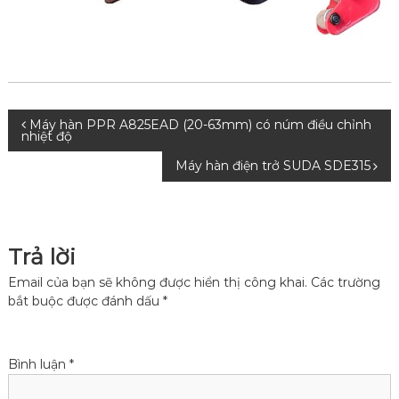
a
h
ị
i
n
h
Đ
Máy hàn PPR A825EAD (20-63mm) có núm điều chỉnh
nhiệt độ
i
Máy hàn điện trở SUDA SDE315
ề
u
Trả lời
h
Email của bạn sẽ không được hiển thị công khai.
Các trường
bắt buộc được đánh dấu
*
ư
ớ
Bình luận
*