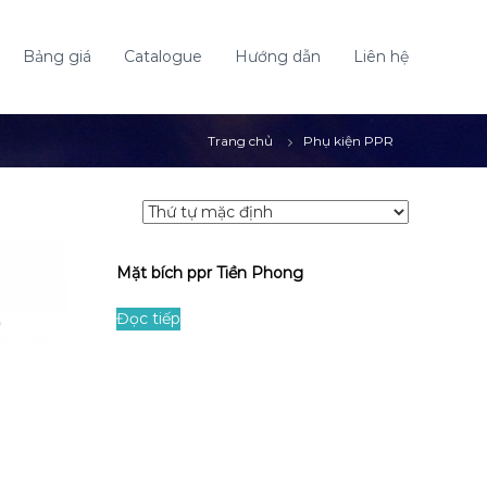
Bảng giá
Catalogue
Hướng dẫn
Liên hệ
Trang chủ
Phụ kiện PPR
Mặt bích ppr Tiền Phong
Đọc tiếp