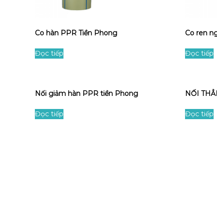
n
i
g
T
h
Co hàn PPR Tiền Phong
Co ren n
ị
n
Đọc tiếp
Đọc tiếp
h
Nối giảm hàn PPR tiền Phong
NỐI THẲ
Đọc tiếp
Đọc tiếp