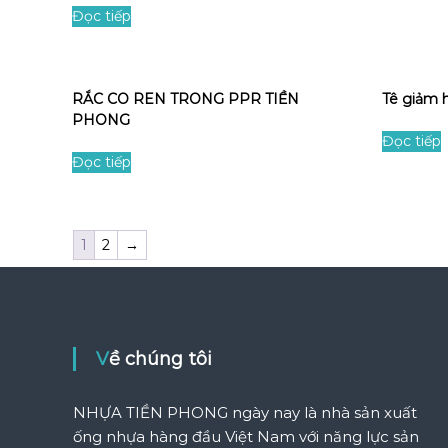
Đọc tiếp
RẮC CO REN TRONG PPR TIỀN
Tê giảm 
PHONG
Đọc tiếp
Đọc tiếp
1
2
→
Về chúng tôi
NHỰA TIỀN PHONG ngày nay là nhà sản xuất
ống nhựa hàng đầu Việt Nam với năng lực sản