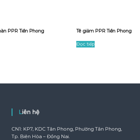
hàn PPR Tiền Phong
Tê giảm PPR Tiền Phong
Đọc tiếp
Liên hệ
CN1: KP7, KDC Tân Phong, Phường Tân Phong,
Tp. Biên Hòa – Đồng Nai.